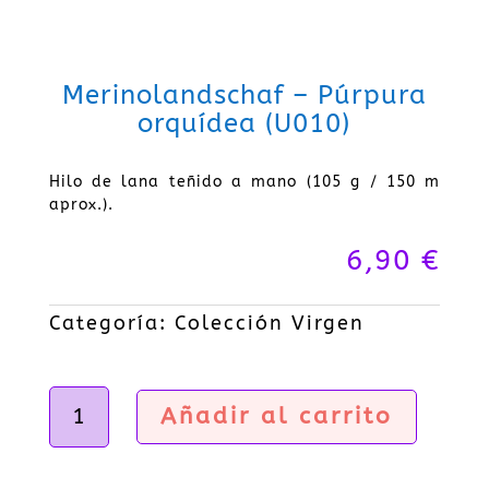
Merinolandschaf – Púrpura
orquídea (U010)
Hilo de lana teñido a mano (105 g / 150 m
aprox.).
6,90
€
Categoría:
Colección Virgen
Merinolandschaf
Añadir al carrito
-
Púrpura
orquídea
(U010)